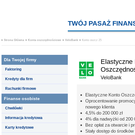
TWÓJ PASAŻ FINA
Strona Główna
Konta oszczędnościowe
VeloBank
Konto oszcz 25
Dla Twojej firmy
Elastyczne
Oszczędno
Faktoring
VeloBank
Kredyty dla firm
Rachunki firmowe
Elastyczne Konto Oszc
Finanse osobiste
Oprocentowanie promocyj
nowego klienta
Chwilówki
4,5% do 200 000 zł
Informacja kredytowa
4% dla nadwyżki od 200 0
Bez opłat za otwarcie i 
Karty kredytowe
Stały dostęp do środków