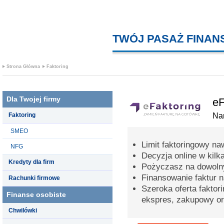
TWÓJ PASAŻ FINA
Strona Główna
Faktoring
Dla Twojej firmy
eF
Faktoring
Na
SMEO
Limit faktoringowy na
NFG
Decyzja online w kilk
Kredyty dla firm
Pożyczasz na dowolny
Finansowanie faktur 
Rachunki firmowe
Szeroka oferta faktori
Finanse osobiste
ekspres, zakupowy or
Chwilówki