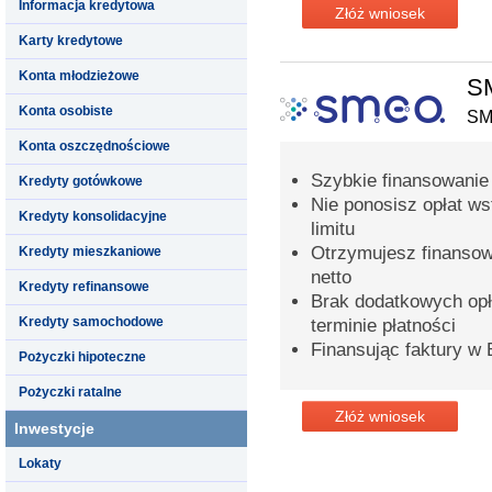
Informacja kredytowa
Złóż wniosek
Karty kredytowe
Konta młodzieżowe
SM
Konta osobiste
S
Konta oszczędnościowe
Szybkie finansowanie 
Kredyty gotówkowe
Nie ponosisz opłat ws
Kredyty konsolidacyjne
limitu
Otrzymujesz finansow
Kredyty mieszkaniowe
netto
Kredyty refinansowe
Brak dodatkowych opła
Kredyty samochodowe
terminie płatności
Finansując faktury w
Pożyczki hipoteczne
Pożyczki ratalne
Złóż wniosek
Inwestycje
Lokaty