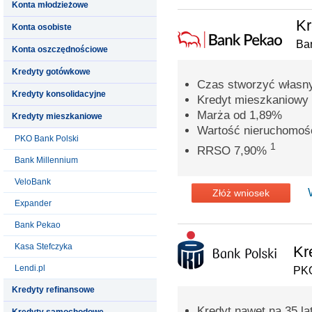
Konta młodzieżowe
Kr
Konta osobiste
Ba
Konta oszczędnościowe
Kredyty gotówkowe
Czas stworzyć własn
Kredyty konsolidacyjne
Kredyt mieszkaniowy 
Marża od 1,89%
Kredyty mieszkaniowe
Wartość nieruchomoś
PKO Bank Polski
1
RRSO 7,90%
Bank Millennium
VeloBank
Złóż wniosek
Expander
Bank Pekao
Kasa Stefczyka
Kr
Lendi.pl
PKO
Kredyty refinansowe
Kredyt nawet na 35 la
Kredyty samochodowe