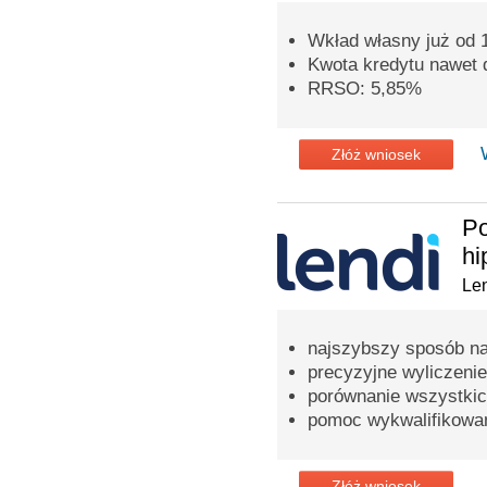
Wkład własny już od
Kwota kredytu nawet d
RRSO: 5,85%
Złóż wniosek
Po
hi
Len
najszybszy sposób na
precyzyjne wyliczenie
porównanie wszystkic
pomoc wykwalifikowa
Złóż wniosek