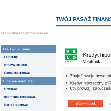
TWÓJ PASAŻ FINA
Strona Główna
Kredyty mieszkaniowe
Dla Twojej firmy
Kredyt hipo
Faktoring
VeloBank
Kredyty dla firm
Rachunki firmowe
Znajdź swoje nowe mi
Finanse osobiste
Kredyt hipoteczny z
0% prowizji za wcześn
Chwilówki
Informacja kredytowa
Złóż wniosek
Karty kredytowe