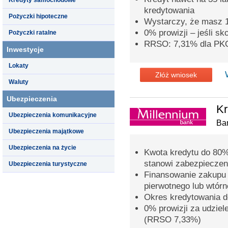
kredytowania
Pożyczki hipoteczne
Wystarczy, że masz 
0% prowizji – jeśli s
Pożyczki ratalne
RRSO: 7,31% dla PK
Inwestycje
Lokaty
Złóż wniosek
Waluty
Ubezpieczenia
Kr
Ubezpieczenia komunikacyjne
Ba
Ubezpieczenia majątkowe
Ubezpieczenia na życie
Kwota kredytu do 80%
stanowi zabezpieczen
Ubezpieczenia turystyczne
Finansowanie zakupu 
pierwotnego lub wtór
Okres kredytowania do
0% prowizji za udziel
(RRSO 7,33%)