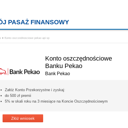
ÓJ PASAŻ FINANSOWY
KREDYTY MIESZKANIOWE, KONT
o
Konto oszczednosciowe pekao api sp
Konto oszczędnościowe
Banku Pekao
Bank Pekao
Załóż Konto Przekorzystne i zyskaj:
do 500 zł premii
5% w skali roku na 3 miesiące na Koncie Oszczędnościowym
Złóż wniosek