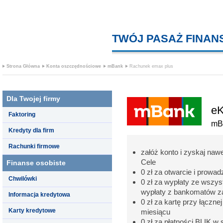
TWÓJ PASAŻ FINA
Strona Główna
Konta oszczędnościowe
mBank
Rachunek emax plus
Dla Twojej firmy
eK
Faktoring
mB
Kredyty dla firm
Rachunki firmowe
załóż konto i zyskaj naw
Cele
Finanse osobiste
0 zł za otwarcie i prowa
Chwilówki
0 zł za wypłaty ze wszys
wypłaty z bankomatów za
Informacja kredytowa
0 zł za kartę przy łączne
Karty kredytowe
miesiącu
0 zł za płatności BLIK w 