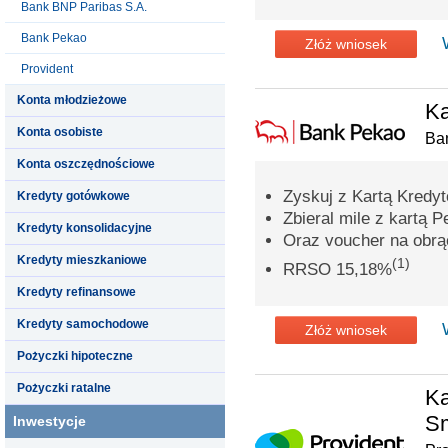
Bank BNP Paribas S.A.
Bank Pekao
Złóż wniosek
Provident
Konta młodzieżowe
Ka
Konta osobiste
Ba
Konta oszczędnościowe
Zyskuj z Kartą Kredy
Kredyty gotówkowe
Zbieral mile z kartą P
Kredyty konsolidacyjne
Oraz voucher na obrąc
Kredyty mieszkaniowe
(1)
RRSO 15,18%
Kredyty refinansowe
Kredyty samochodowe
Złóż wniosek
Pożyczki hipoteczne
Pożyczki ratalne
Ka
S
Inwestycje