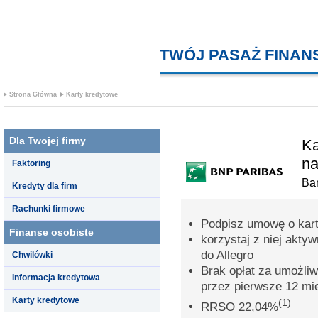
TWÓJ PASAŻ FINA
Strona Główna
Karty kredytowe
Dla Twojej firmy
Ka
na
Faktoring
Ba
Kredyty dla firm
Rachunki firmowe
Podpisz umowę o kar
Finanse osobiste
korzystaj z niej aktyw
do Allegro
Chwilówki
Brak opłat za umożliwi
Informacja kredytowa
przez pierwsze 12 mi
Karty kredytowe
(1)
RRSO 22,04%