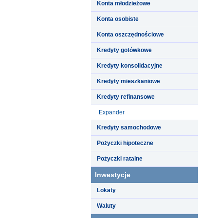
Konta młodzieżowe
Konta osobiste
Konta oszczędnościowe
Kredyty gotówkowe
Kredyty konsolidacyjne
Kredyty mieszkaniowe
Kredyty refinansowe
Expander
Kredyty samochodowe
Pożyczki hipoteczne
Pożyczki ratalne
Inwestycje
Lokaty
Waluty