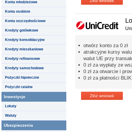
Złóż wniosek
Konta młodzieżowe
Konta osobiste
Lo
Konta oszczędnościowe
Uni
Kredyty gotówkowe
Kredyty konsolidacyjne
otwórz konto za 0 zł
Kredyty mieszkaniowe
atrakcyjne kursy walu
walut UE przy transak
Kredyty refinansowe
0 zł za wypłaty ze w
Kredyty samochodowe
0 zł za otwarcie i pr
0 zł za płatności BLIK
Pożyczki hipoteczne
Pożyczki ratalne
Złóż wniosek
Inwestycje
Lokaty
Waluty
Ubezpieczenia