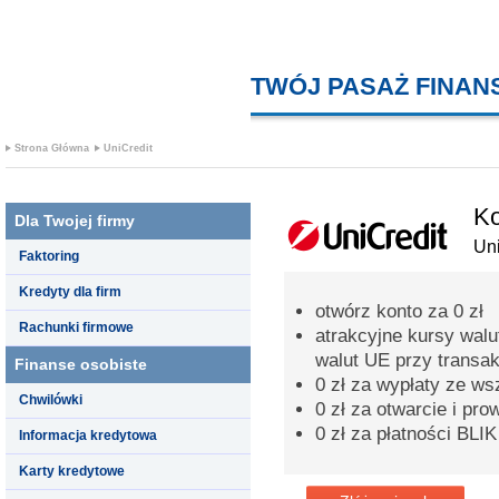
TWÓJ PASAŻ FINA
Strona Główna
UniCredit
Ko
Dla Twojej firmy
Uni
Faktoring
Kredyty dla firm
otwórz konto za 0 zł
Rachunki firmowe
atrakcyjne kursy walu
walut UE przy transak
Finanse osobiste
0 zł za wypłaty ze w
Chwilówki
0 zł za otwarcie i pr
0 zł za płatności BLIK
Informacja kredytowa
Karty kredytowe