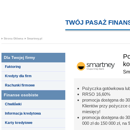
TWÓJ PASAŻ FINA
Strona Główna
Smartney.pl
Po
Dla Twojej firmy
ko
Faktoring
Sma
Kredyty dla firm
Rachunki firmowe
Pożyczka gotówkowa lub
RRSO 16,60%
Finanse osobiste
promocja dostępna do 30
Chwilówki
Klientów przy pożyczce d
miesięcy!
Informacja kredytowa
promocja dostępna do 30
Karty kredytowe
000 zł do 150 000 zł, na 