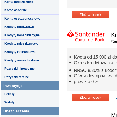
Konta młodzieżowe
Konta osobiste
Złóż wniosek
Konta oszczędnościowe
Kredyty gotówkowe
Kr
Kredyty konsolidacyjne
Sa
Kredyty mieszkaniowe
Kredyty refinansowe
Kwota od 15 000 zł do
Kredyty samochodowe
Okres kredytowania 
Pożyczki hipoteczne
RRSO 8,30% z kode
Oferta dostępna jest
Pożyczki ratalne
prowizja 0 zł
Inwestycje
Lokaty
Złóż wniosek
Waluty
Ubezpieczenia
Mi