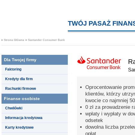
TWÓJ PASAŻ FINA
Strona Główna
Santander Consumer Bank
Dla Twojej firmy
Ra
Faktoring
Sa
Kredyty dla firm
Oprocentowanie promo
Rachunki firmowe
klientów, którzy utrz
Finanse osobiste
kwocie co najmniej 50
0 zł za prowadzenie 
Chwilówki
wpłaty i wypłaty w d
Informacja kredytowa
odsetek
dowolna liczba przel
Karty kredytowe
opłat