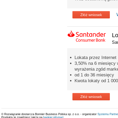
Złóż wniosek
Lo
Sa
Lokata przez Internet
3,50% na 6 miesięcy 
wyrażenia zgód mark
od 1 do 36 miesięcy
Kwota lokaty od 1 000
Złóż wniosek
© Rozwiązanie dostarcza Bonnier Business Polska sp. z o.o. - organizator
Systemu Partne
Produkty te znajdziesz także na
bankier.pl/smart