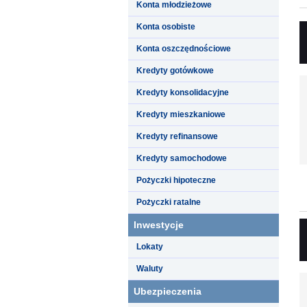
Konta młodzieżowe
Konta osobiste
Konta oszczędnościowe
Kredyty gotówkowe
Kredyty konsolidacyjne
Kredyty mieszkaniowe
Kredyty refinansowe
Kredyty samochodowe
Pożyczki hipoteczne
Pożyczki ratalne
Inwestycje
Lokaty
Waluty
Ubezpieczenia