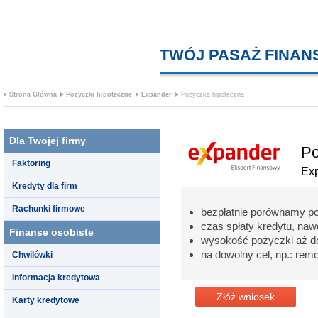
TWÓJ PASAŻ FINA
Strona Główna
Pożyczki hipoteczne
Expander
Pozyczka hipoteczna
Dla Twojej firmy
Po
Faktoring
Ex
Kredyty dla firm
Rachunki firmowe
bezpłatnie porównamy p
czas spłaty kredytu, nawe
Finanse osobiste
wysokość pożyczki aż d
na dowolny cel, np.: re
Chwilówki
Informacja kredytowa
Złóż wniosek
Karty kredytowe