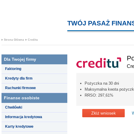
TWÓJ PASAŻ FINA
Strona Główna
Creditu
Po
Dla Twojej firmy
Cre
Faktoring
Kredyty dla firm
Pożyczka na 30 dni
Rachunki firmowe
Maksymalna kwota pożyczki 
RRSO: 297,61%
Finanse osobiste
Chwilówki
Złóż wniosek
W
Informacja kredytowa
Karty kredytowe