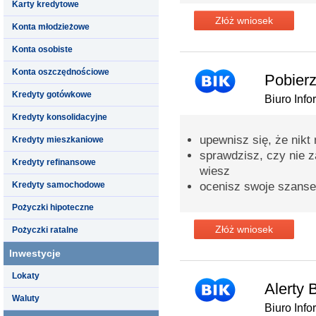
Karty kredytowe
Złóż wniosek
Konta młodzieżowe
Konta osobiste
Konta oszczędnościowe
Pobierz
Kredyty gotówkowe
Biuro Info
Kredyty konsolidacyjne
upewnisz się, że nikt
Kredyty mieszkaniowe
sprawdzisz, czy nie za
Kredyty refinansowe
wiesz
Kredyty samochodowe
ocenisz swoje szanse
Pożyczki hipoteczne
Złóż wniosek
Pożyczki ratalne
Inwestycje
Lokaty
Alerty 
Waluty
Biuro Info