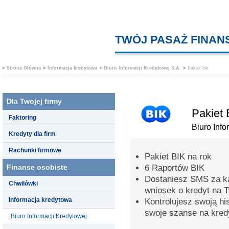
TWÓJ PASAŻ FINA
Strona Główna
Informacja kredytowa
Biuro Informacji Kredytowej S.A.
Pakiet bik
Dla Twojej firmy
Pakiet 
Faktoring
Biuro Info
Kredyty dla firm
Rachunki firmowe
Pakiet BIK na rok
Finanse osobiste
6 Raportów BIK
Dostaniesz SMS za k
Chwilówki
wniosek o kredyt na 
Informacja kredytowa
Kontrolujesz swoją hi
swoje szanse na kred
Biuro Informacji Kredytowej