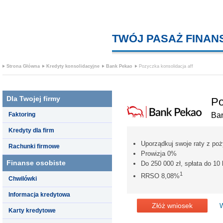
TWÓJ PASAŻ FINA
Strona Główna
Kredyty konsolidacyjne
Bank Pekao
Pozyczka konsolidacja aff
Dla Twojej firmy
Po
Faktoring
Ba
Kredyty dla firm
Uporządkuj swoje raty z poż
Rachunki firmowe
Prowizja 0%
Finanse osobiste
Do 250 000 zł, spłata do 10 
1
RRSO 8,08%
Chwilówki
Informacja kredytowa
Złóż wniosek
W
Karty kredytowe