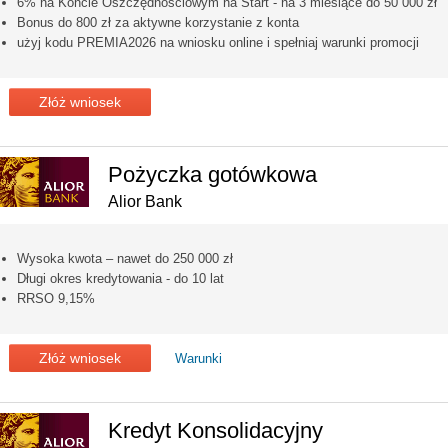
6% na Koncie Oszczędnościowym na Start - na 3 miesiące do 50 000 zł
Bonus do 800 zł za aktywne korzystanie z konta
użyj kodu PREMIA2026 na wniosku online i spełniaj warunki promocji
Złóż wniosek
Pożyczka gotówkowa
Alior Bank
Wysoka kwota – nawet do 250 000 zł
Długi okres kredytowania - do 10 lat
RRSO 9,15%
Złóż wniosek
Warunki
Kredyt Konsolidacyjny