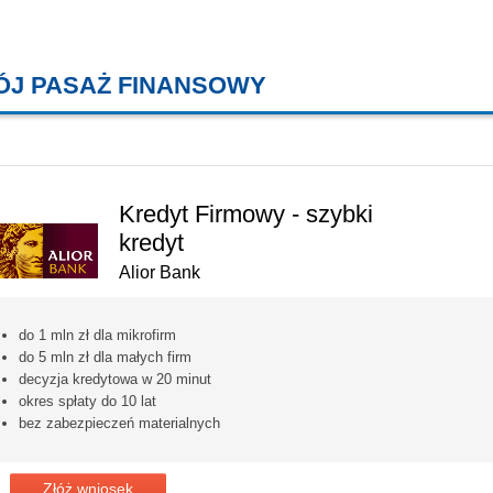
ÓJ PASAŻ FINANSOWY
KREDYTY MIESZKANIOWE, KONT
Kredyt Firmowy - szybki
kredyt
Alior Bank
do 1 mln zł dla mikrofirm
do 5 mln zł dla małych firm
decyzja kredytowa w 20 minut
okres spłaty do 10 lat
bez zabezpieczeń materialnych
Złóż wniosek