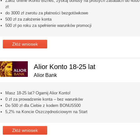
Załóż online iKonto Biznes, zyskaj bonusy na prostych zasadach do 4000
zł:
do 3000 zł zwrotu za płatności bezgotówkowe
500 zł za założenie konta
500 zł po roku za spełnienie warunków promocji
Złóż wniosek
Alior Konto 18-25 lat
Alior Bank
Masz 18-25 lat? Ogarnij Alior Konto!
0 zł za prowadzenie konta – bez warunków
Do 500 zł dla Ciebie z kodem BONUS500
5,2% na Koncie Oszczędnościowym na Start
Złóż wniosek