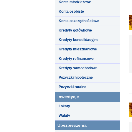
Konta młodzieżowe
Konta osobiste
Konta oszczędnościowe
Kredyty gotówkowe
Kredyty konsolidacyjne
Kredyty mieszkaniowe
Kredyty refinansowe
Kredyty samochodowe
Pożyczki hipoteczne
Pożyczki ratalne
Inwestycje
Lokaty
Waluty
Ubezpieczenia